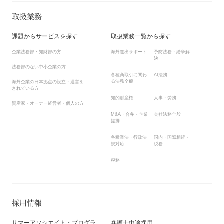
取扱業務
課題からサービスを探す
取扱業務一覧から探す
企業法務部・知財部の方
海外進出サポート
予防法務・紛争解
決
法務部のない中小企業の方
各種商取引に関わ
AI法務
る法務全般
海外企業の日本拠点の設立・運営を
されている方
知的財産権
人事・労務
資産家・オーナー経営者・個人の方
M&A・合弁・企業
会社法務全般
提携
各種業法・行政法
国内・国際相続・
規対応
税務
税務
採用情報
サマーアソシエイト・プログラ
弁護士中途採用