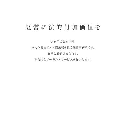
経
営
に
法
的
付
加
価
値
を
1
9
8
4
年
の
設
立
以
来
、
主
に
企
業
法
務
・
国
際
法
務
を
扱
う
法
律
事
務
所
で
す
。
経
営
に
価
値
を
も
た
ら
す
、
総
合
的
な
リ
ー
ガ
ル
・
サ
ー
ビ
ス
を
提
供
し
ま
す
。